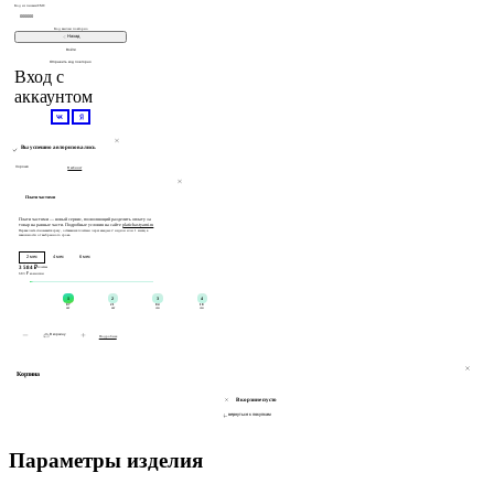
Код из письма/СМС
Код выслан повторно
Назад
Войти
Отправить код повторно
Вход с
аккаунтом
Вы успешно авторизовались
Хорошо
В кабинет
Плати частями
Плати частями — новый сервис, позволяющий разделить оплату за
товар на равные части. Подробные условия на сайте
platichastyami.ru
Первая часть списывается сразу, оставшиеся платежи через каждые 2 недели или 1 месяц в
зависимости от выбранного срока.
2 мес
4 мес
6 мес
3 584 ₽
платеж
683 ₽
комиссии
1
2
3
4
07
21
04
18
авг
авг
сен
сен
В корзину
Подробнее
Корзина
В корзине пусто
вернуться к покупкам
Параметры изделия