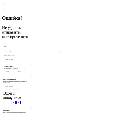
Трикотаж
Офисные
Блузки
Водолазки
Атласные
Топы
Кардиганы
Мини
Ошибка!
Спорт-шик
Лонгсливы
Миди
Футболки
Короткий рукав
Макси
Не удалось
Аксессуары
Все модели
Все модели
отправить,
Подарочные сертификаты
Шарфы и шапки
повторите позже
Украшения
Очки
Хорошо
Все модели
Начните вводить запрос
Показать все товары
Удалить товар?
Выбранный товар будет удалён
Хорошо
Отмена
Вход или регистрация
Введите телефон или e-mail, вам будет отправлен код
подтверждения
Отправить код
Вход с
аккаунтом
Введите код
Вам отправлен проверочный код на e-mail/по СМС