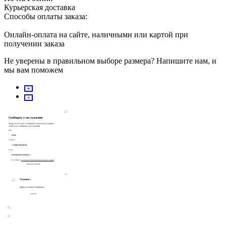
Курьерская доставка
Способы оплаты заказа:
Онлайн-оплата на сайте, наличными или картой при
получении заказа
Не уверены в правильном выборе размера?
Напишите нам, и
мы вам поможем
Сообщить о поступлении
Товар отсутствует. Отправьте контактные данные,
чтобы мы сообщили о поступлении
Имя*
Телефон*
E-mail
Я соглашаюсь с
политикой обработки персональных данных
Отправить заявку
Успешно!
Форма успешно отправлена
Хорошо