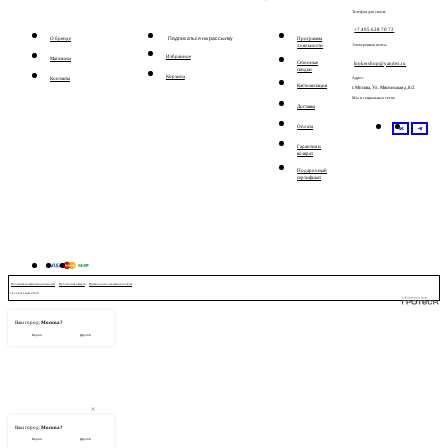
Телефон для связи:
+7 495 628 70 72
О бренде
Подписаться на рассылку
Программа
лояльности
Электронная почта:
Избранное
Магазины
Сезонные
lookershop@yandex.ru
скидки
Корзина
Адрес:
Контакты
Кастомизация
г. Москва, Ул. Мясницкая д.8/2
Мы в социальных сетях
Доставка
Оплата
Гарантия и
возврат
Подарочный
сертификат
Политика конфиденциальности
Публичная оферта
Правила использования cookies
© Looker’s wear 2026
Ваш город:
Москва?
Верно
Другой
Ваш город:
Москва?
Верно
Другой