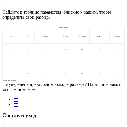
Найдите в таблице параметры, близкие к вашим, чтобы
определить свой размер.
Обмеры изделия
INT
RU
Обхват талии
Обхват бёдер
Бок. шов без пояса
Шаговый шов
Ширина низ
S
44
62
96
105
77
26
M
46
64
100
107
79
27
L
48
66
104
107
80
28
*Все размеры указаны в сантиметрах
Не уверены в правильном выборе размера?
Напишите нам, и
мы вам поможем
Состав и уход