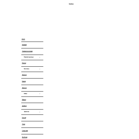
Украшения
Все модели
Весь каталог
Очки
Все модели
SALE
Новинки
Льняная коллекция
Верхняя одежда
Платья
Куртки
Костюмы
Плащи
Жакеты
Классические
Длинные
кардиганы
Брюки
Дизайнерские
Бомберы
Жилеты
Все модели
Все модели
Юбки
Шорты
Джинсовые
Джинсы
Кожаные
Трикотаж
Офисные
Блузки
Водолазки
Атласные
Топы
Кардиганы
Мини
Спорт-шик
Лонгсливы
Миди
Футболки