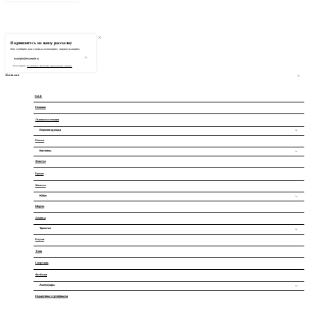
Подпишитесь на нашу рассылку
Мы сообщим вам о новых коллекциях, скидках и акциях
Я соглашаюсь с
политикой обработки персональных данных
Каталог
SALE
Новинки
Льняная коллекция
Верхняя одежда
Платья
Куртки
Костюмы
Плащи
Жакеты
Классические
Брюки
Длинные кардиганы
Дизайнерские
Жилеты
Бомберы
Все модели
Юбки
Все модели
Шорты
Джинсовые
Джинсы
Кожаные
Трикотаж
Блузки
Офисные
Водолазки
Топы
Атласные
Кардиганы
Спорт-шик
Мини
Лонгсливы
Футболки
Аксессуары
Миди
Короткий рукав
Подарочные сертификаты
Шарфы и шапки
Макси
Все модели