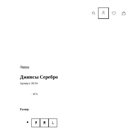
Джинсы
Джинсы Серебро
Артикул: 30/34
- 30 %
Размер:
S
M
L