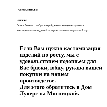
Обмеры изделия
Описание:
Джинсы бананы из серебристо-серой джинсы с накладными карманами.
Разнообразят ваш повседневный гардероб и дополнят ваш креативный образ.
Если Вам нужна кастомизация
изделий по росту, мы с
удовольствием подошьем для
Вас брюки, юбку, рукава вашей
покупки на нашем
производстве.
Для этого обратитесь в Дом
Лукерс на Мясницкой.