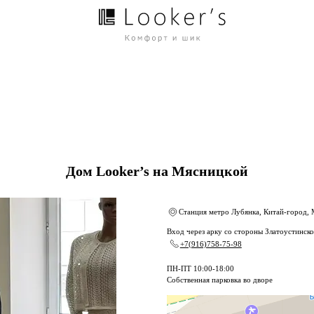
Дом Looker’s на Мясницкой
Станция метро Лубянка, Китай-город, 
Вход через арку со стороны Златоустинско
+7(916)758-75-98
ПН-ПТ 10:00-18:00
Собственная парковка во дворе