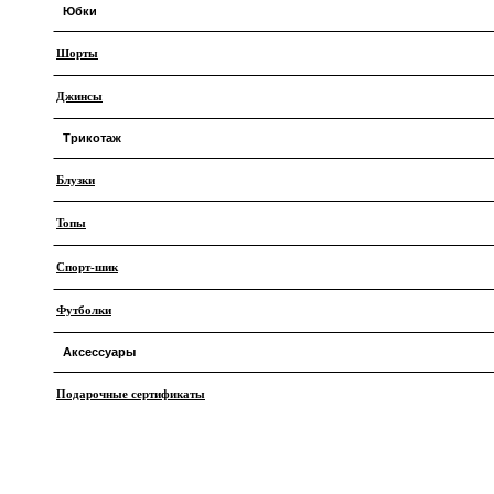
Юбки
Шорты
Джинсовые
Джинсы
Кожаные
Трикотаж
Офисные
Блузки
Водолазки
Атласные
Топы
Кардиганы
Мини
Спорт-шик
Лонгсливы
Миди
Футболки
Короткий рукав
Макси
Аксессуары
Подарочные сертификаты
Шарфы и шапки
Украшения
Очки