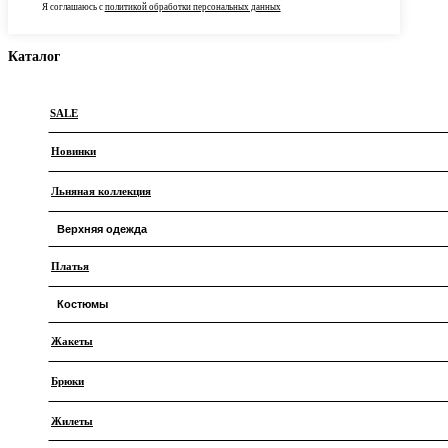
Я соглашаюсь с
политикой обработки персональных данных
Каталог
SALE
Новинки
Льняная коллекция
Верхняя одежда
Платья
Куртки
Костюмы
Плащи
Жакеты
Классические
Длинные кардиганы
Брюки
Дизайнерские
Бомберы
Жилеты