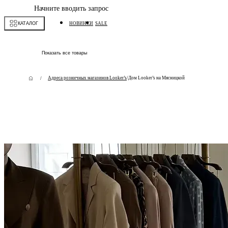
Начните вводить запрос
КАТАЛОГ
НОВИНКИ
SALE
Показать все товары
Адреса розничных магазинов Looker’s
/
Дом Looker’s на Мясницкой